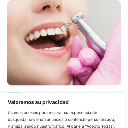
Blanqueamientos Dentales
Valoramos su privacidad
Usamos cookies para mejorar su experiencia de
Ofrecemos blanqueamiento dental avanzado y
búsqueda, sirviendo anuncios o contenido personalizado,
seguro para lograr una sonrisa brillante.
y anazalizando nuestro trafico. Al darle a "Acepto Todas",
Garantizamos comodidad y seguridad en todo el