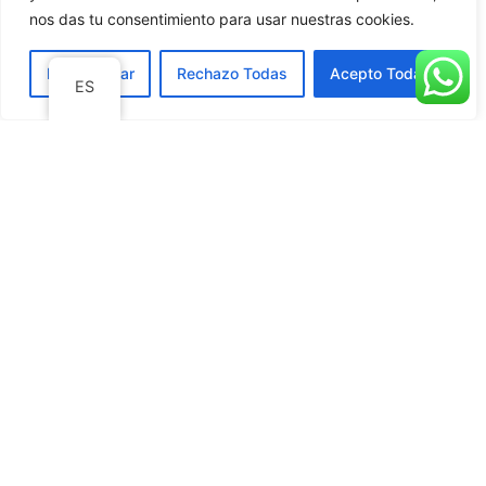
nos das tu consentimiento para usar nuestras cookies.
procedimiento. Priorizamos la calidad y la
satisfacción del paciente.
Personalizar
Rechazo Todas
Acepto Todas
ES
Programa de Atención
Dental Infantíl